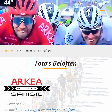
Toggl
navig
Home
/ /
Foto's Beloften
Foto's Beloften
Recentste eerst
zie ook
koersverslagen
en
uitslagen Beloften