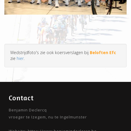
Wedstrijdfoto's zie ook koersverslagen bij
Beloften Efc
zie
hier
.
Contact
Benjamin Declercq
vroeger te Izegem, nu te Ingelmunster