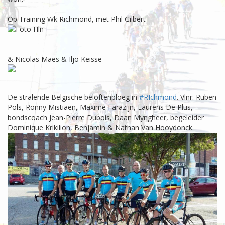
Op Training Wk Richmond, met Phil Gilbert
& Nicolas Maes & Iljo Keisse
De stralende Belgische beloftenploeg in
‪#‎
RIchmond‬
. Vlnr: Ruben
Pols, Ronny Mistiaen, Maxime Farazijn, Laurens De Plus,
bondscoach Jean-Pierre Dubois, Daan Myngheer, begeleider
Dominique Krikilion, Benjamin & Nathan Van Hooydonck.